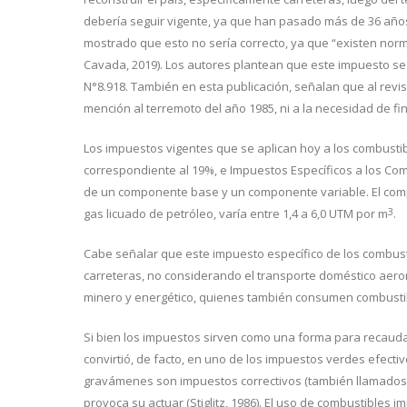
debería seguir vigente, ya que han pasado más de 36 años 
mostrado que esto no sería correcto, ya que “existen norm
Cavada, 2019). Los autores plantean que este impuesto se e
N°8.918. También en esta publicación, señalan que al revis
mención al terremoto del año 1985, ni a la necesidad de fi
Los impuestos vigentes que se aplican hoy a los combustibl
correspondiente al 19%, e Impuestos Específicos a los Com
de un componente base y un componente variable. El compo
3
gas licuado de petróleo, varía entre 1,4 a 6,0 UTM por m
.
Cabe señalar que este impuesto específico de los combust
carreteras, no considerando el transporte doméstico aeroná
minero y energético, quienes también consumen combusti
Si bien los impuestos sirven como una forma para recaudar
convirtió, de facto, en uno de los impuestos verdes efecti
gravámenes son impuestos correctivos (también llamados 
provoca su actuar (Stiglitz, 1986). El uso de combustibles