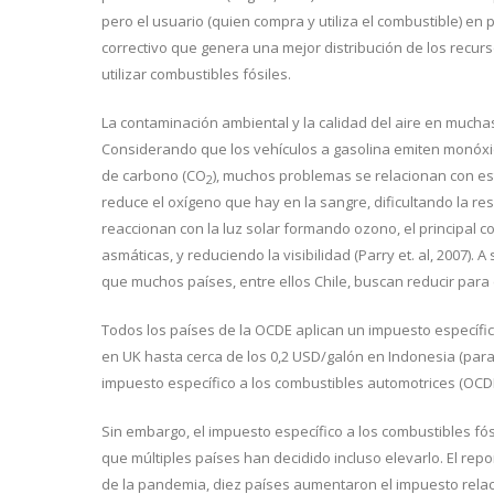
pero el usuario (quien compra y utiliza el combustible) en 
correctivo que genera una mejor distribución de los recurso
utilizar combustibles fósiles.
La contaminación ambiental y la calidad del aire en much
Considerando que los vehículos a gasolina emiten monóxi
de carbono (CO
), muchos problemas se relacionan con es
2
reduce el oxígeno que hay en la sangre, dificultando la res
reaccionan con la luz solar formando ozono, el principa
asmáticas, y reduciendo la visibilidad (Parry et. al, 2007). A
que muchos países, entre ellos Chile, buscan reducir para 
Todos los países de la OCDE aplican un impuesto específic
en UK hasta cerca de los 0,2 USD/galón en Indonesia (para 
impuesto específico a los combustibles automotrices (OCDE
Sin embargo, el impuesto específico a los combustibles fósi
que múltiples países han decidido incluso elevarlo. El r
de la pandemia, diez países aumentaron el impuesto relac