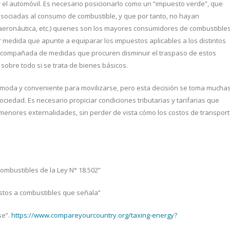
ar el automóvil. Es necesario posicionarlo como un “impuesto verde”, que
 asociadas al consumo de combustible, y que por tanto, no hayan
, aeronáutica, etc.) quienes son los mayores consumidores de combustibles
medida que apunte a equiparar los impuestos aplicables a los distintos
 acompañada de medidas que procuren disminuir el traspaso de estos
sobre todo si se trata de bienes básicos.
ómoda y conveniente para movilizarse, pero esta decisión se toma mucha
iedad. Es necesario propiciar condiciones tributarias y tarifarias que
menores externalidades, sin perder de vista cómo los costos de transpor
 combustibles de la Ley N° 18.502”
estos a combustibles que señala”
se”.
https://www.compareyourcountry.org/taxing-energy?