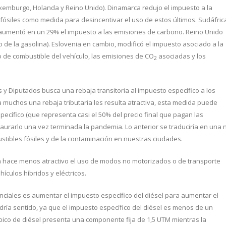
 Luxemburgo, Holanda y Reino Unido). Dinamarca redujo el impuesto a la
 fósiles como medida para desincentivar el uso de estos últimos. Sudáfric
 aumentó en un 29% el impuesto a las emisiones de carbono. Reino Unido
to de la gasolina). Eslovenia en cambio, modificó el impuesto asociado a la
 de combustible del vehículo, las emisiones de CO
asociadas y los
2
 y Diputados busca una rebaja transitoria al impuesto específico a los
 muchos una rebaja tributaria les resulta atractiva, esta medida puede
specífico (que representa casi el 50% del precio final que pagan las
aurarlo una vez terminada la pandemia. Lo anterior se traduciría en una 
tibles fósiles y de la contaminación en nuestras ciudades.
na hace menos atractivo el uso de modos no motorizados o de transporte
hículos híbridos y eléctricos.
nciales es aumentar el impuesto específico del diésel para aumentar el
tendría sentido, ya que el impuesto específico del diésel es menos de un
úbico de diésel presenta una componente fija de 1,5 UTM mientras la