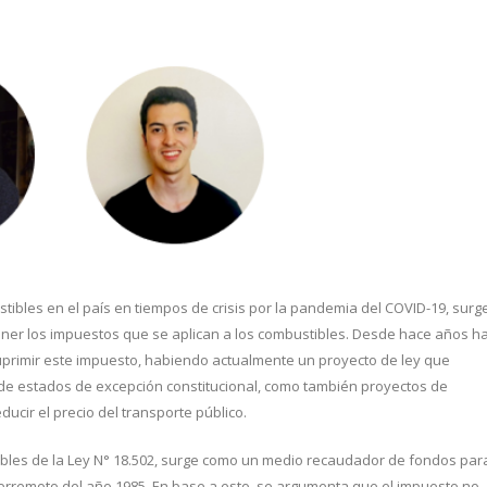
stibles en el país en tiempos de crisis por la pandemia del COVID-19, surg
tener los impuestos que se aplican a los combustibles. Desde hace años h
suprimir este impuesto, habiendo actualmente un proyecto de ley que
de estados de excepción constitucional, como también proyectos de
cir el precio del transporte público.
ibles de la Ley N° 18.502, surge como un medio recaudador de fondos par
 terremoto del año 1985. En base a esto, se argumenta que el impuesto no