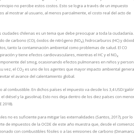
principio no percibe estos costos. Esto se logra a través de un impuesto
s al mostrar al usuario, al menos parcialmente, el costo real del acto de
as ciudades chilenas es un tema que debe preocupar a toda la ciudadanía.
do de carbono (CO), óxidos de nitrógeno (NO
), hidrocarburos (HC) y dióxi
x
tos, tanto la contaminación ambiental como problemas de salud. El CO
piración y tiene efectos cardiovasculares, mientras el HC y el NO
x
l componente del smog, ocasionando efectos pulmonares en niños y perso
 su vez, el CO
es uno de los agentes que mayor impacto ambiental genera
2
evitar el avance del calentamiento global.
o al combustible. En dichos países el impuesto va desde los 3,4 USD/galó
el diésel y la gasolina). Esto nos deja dentro de los diez países con meno
 2018).
les no es suficiente para mitigar las externalidades (Santos, 2017), por lo
eporte de impuestos de la OCDE de este año muestra que, desde el comienz
ionado con combustibles fósiles o a las emisiones de carbono (Dinamarc