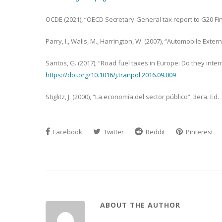
OCDE (2021), “OECD Secretary-General tax report to G20 F
Parry, I., Walls, M., Harrington, W. (2007), “Automobile Exter
Santos, G. (2017), “Road fuel taxes in Europe: Do they inter
https://doi.org/10.1016/j.tranpol.2016.09.009
Stiglitz, J. (2000), “La economía del sector público”, 3era. Ed.
Facebook
Twitter
Reddit
Pinterest
ABOUT THE AUTHOR