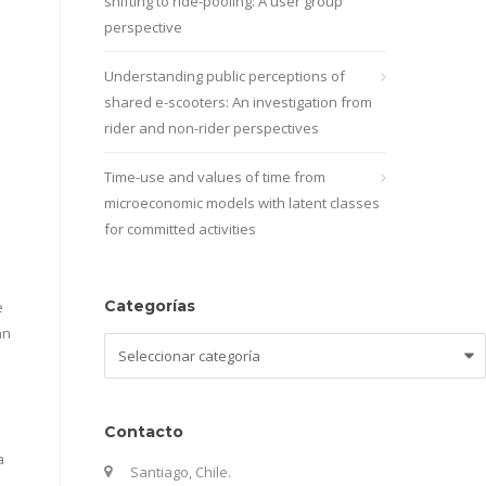
shifting to ride-pooling: A user group
perspective
Understanding public perceptions of
shared e-scooters: An investigation from
rider and non-rider perspectives
Time-use and values of time from
microeconomic models with latent classes
for committed activities
Categorías
e
an
Categorías
Contacto
a
Santiago, Chile.