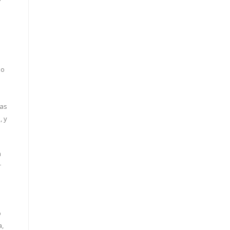
do
nas
, y
n
r
o
a,