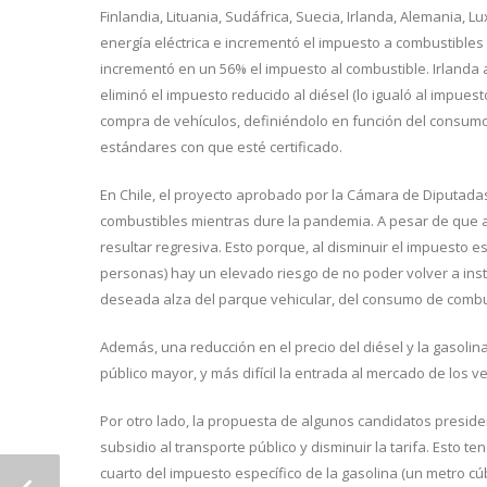
Finlandia, Lituania, Sudáfrica, Suecia, Irlanda, Alemania,
energía eléctrica e incrementó el impuesto a combustibles
incrementó en un 56% el impuesto al combustible. Irlanda
eliminó el impuesto reducido al diésel (lo igualó al impues
compra de vehículos, definiéndolo en función del consumo
estándares con que esté certificado.
En Chile, el proyecto aprobado por la Cámara de Diputadas
combustibles mientras dure la pandemia. A pesar de que a
resultar regresiva. Esto porque, al disminuir el impuesto e
personas) hay un elevado riesgo de no poder volver a inst
deseada alza del parque vehicular, del consumo de combus
Además, una reducción en el precio del diésel y la gasoli
público mayor, y más difícil la entrada al mercado de los ve
Por otro lado, la propuesta de algunos candidatos preside
subsidio al transporte público y disminuir la tarifa. Esto 
cuarto del impuesto específico de la gasolina (un metro c