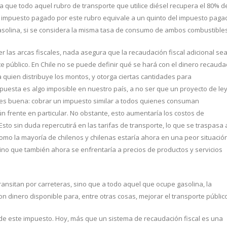
a que todo aquel rubro de transporte que utilice diésel recupera el 80% d
 impuesto pagado por este rubro equivale a un quinto del impuesto paga
asolina, si se considera la misma tasa de consumo de ambos combustibles
er las arcas fiscales, nada asegura que la recaudación fiscal adicional se
rte público. En Chile no se puede definir qué se hará con el dinero recaud
a quien distribuye los montos, y otorga ciertas cantidades para
puesta es algo imposible en nuestro país, a no ser que un proyecto de le
a es buena: cobrar un impuesto similar a todos quienes consuman
n frente en particular. No obstante, esto aumentaría los costos de
to sin duda repercutirá en las tarifas de transporte, lo que se traspasa 
 como la mayoría de chilenos y chilenas estaría ahora en una peor situación
ino que también ahora se enfrentaría a precios de productos y servicios
ransitan por carreteras, sino que a todo aquel que ocupe gasolina, la
on dinero disponible para, entre otras cosas, mejorar el transporte público
o de este impuesto. Hoy, más que un sistema de recaudación fiscal es una