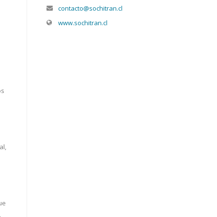
contacto@sochitran.cl
www.sochitran.cl
os
al,
ue
,