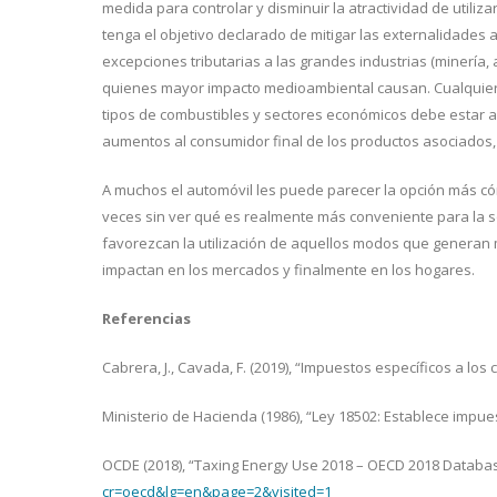
medida para controlar y disminuir la atractividad de utiliz
tenga el objetivo declarado de mitigar las externalidades
excepciones tributarias a las grandes industrias (minería
quienes mayor impacto medioambiental causan. Cualquier 
tipos de combustibles y sectores económicos debe estar
aumentos al consumidor final de los productos asociados, 
A muchos el automóvil les puede parecer la opción más c
veces sin ver qué es realmente más conveniente para la soc
favorezcan la utilización de aquellos modos que generan 
impactan en los mercados y finalmente en los hogares.
Referencias
Cabrera, J., Cavada, F. (2019), “Impuestos específicos a los
Ministerio de Hacienda (1986), “Ley 18502: Establece impu
OCDE (2018), “Taxing Energy Use 2018 – OECD 2018 Databa
cr=oecd&lg=en&page=2&visited=1