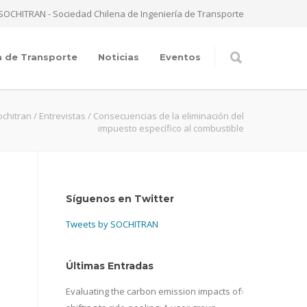
SOCHITRAN - Sociedad Chilena de Ingeniería de Transporte
a de Transporte
Noticias
Eventos
ochitran
/
Entrevistas
/
Consecuencias de la eliminación del
impuesto específico al combustible
Síguenos en Twitter
Tweets by SOCHITRAN
Últimas Entradas
Evaluating the carbon emission impacts of