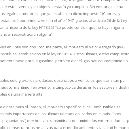
de este evento, y su objetivo estaría ya cumplido. Sin embargo, se ha
as legales anteriores, que ya establecen dicho impuesto” (Cabrera y
stableció por primera vez en el año 1947, gracias al artículo 26 de la Ley
ar la historia de la Ley N°18.502 “se puede concluir que no hay ninguna
nanciar reconstrucción alguna”.
es en Chile son dos. Por una parte, el Impuesto al Valor Agregado (IVA)
bustibles, establecidos en la ley N°18.502. Estos últimos, están compuest
nente base para la gasolina, petróleo diesel, gas natural comprimido o
ibles solo grava los productos destinados a vehículos que transitan por
utico, marítimo, ferroviario, ni tampoco calderas en los sectores industri
bles de una manera alta.
 dinero para el Estado, el Impuesto Específico a los Combustibles se
vos más importantes de los últimos tiempos aplicados en el país. Estos
“pigouvianos”) que buscan transmitir al consumidor las externalidades q
 implica consecuencias negativas para el medio ambiente y la salud humana