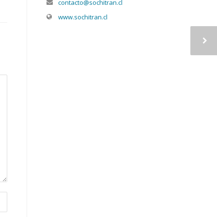
contacto@sochitran.cl
www.sochitran.cl