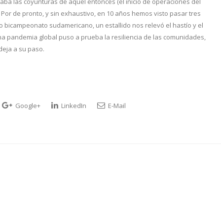
aba las coyunturas de aquel entonces (el inicio de operaciones del
Por de pronto, y sin exhaustivo, en 10 años hemos visto pasar tres
ito bicampeonato sudamericano, un estallido nos relevó el hastío y el
 una pandemia global puso a prueba la resiliencia de las comunidades,
deja a su paso.
Google+
LinkedIn
E-Mail