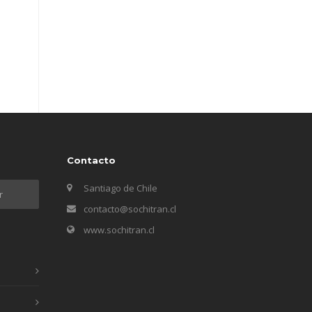
Contacto
Santiago de Chile
contacto@sochitran.cl
www.sochitran.cl