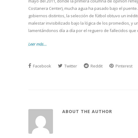
mayo del 2011, donde la primera columna de opinión reflej
Costanera Center), mucha agua ha pasado bajo el puente. 
gobiernos distintos, la selección de fútbol obtuvo un inéd
malestar invisibilizado bajo la lógica de los promedios, y
lamentándonos día a día por el reguero de fallecidos que 
Leer más…
Facebook
Twitter
Reddit
Pinterest
ABOUT THE AUTHOR