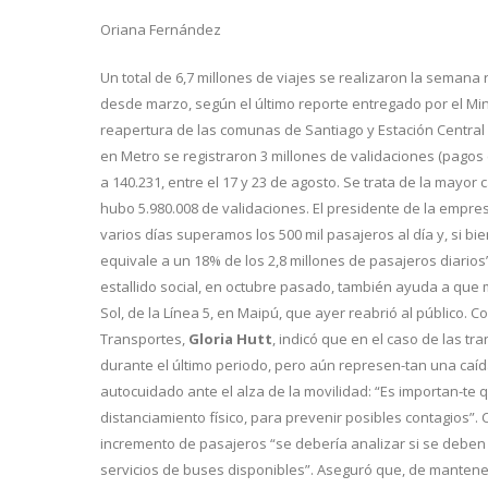
Oriana Fernández
Un total de 6,7 millones de viajes se realizaron la seman
desde marzo, según el último reporte entregado por el Mini
reapertura de las comunas de Santiago y Estación Central e
en Metro se registraron 3 millones de validaciones (pagos 
a 140.231, entre el 17 y 23 de agosto. Se trata de la mayo
hubo 5.980.008 de validaciones. El presidente de la empre
varios días superamos los 500 mil pasajeros al día y, si 
equivale a un 18% de los 2,8 millones de pasajeros diario
estallido social, en octubre pasado, también ayuda a que m
Sol, de la Línea 5, en Maipú, que ayer reabrió al público. C
Transportes,
Gloria Hutt
, indicó que en el caso de las t
durante el último periodo, pero aún represen-tan una caí
autocuidado ante el alza de la movilidad: “Es importan-te 
distanciamiento físico, para prevenir posibles contagios”.
incremento de pasajeros “se debería analizar si se deben 
servicios de buses disponibles”. Aseguró que, de manteners