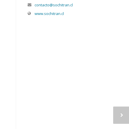
contacto@sochitran.cl
www.sochitran.cl