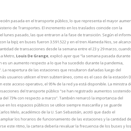
a recién pasada en el transporte público, lo que representa el mayor aume
sterio de Transportes. El incremento en los traslados coincide con la
l lunes pasado, las que entraron a la fase de transición. Según el inform
con la bip); en buses fueron 3.591.522 y en el tren Alameda Nos, se alcanz
r cantidad de transacciones desde la semana entre el 23 y 29 marzo, cuand
sa Metro,
Louis De Grange
, explicó ayer que “la semana pasada durante
bien es un aumento respecto a lo que ha sucedido durante la pandemia,
s”. La reapertura de las estaciones que resultaron dañadas luego del
ás usuarios utilicen el tren subterráneo, como es el caso de la estación D
on este acceso operativo, el 95% de la red ya está disponible. La ministra 
ransacciones del transporte público “se han registrado aumentos sostenido
da del 73% con respecto a marzo”. También remarcó la importancia del
que en los espacios públicos se utilice siempre mascarilla y se guarde
 Carlos Melo, académico de la U. San Sebastián, acotó que dado el
ampliar los horarios de funcionamiento de las estaciones y la cantidad d
e este ritmo, la cartera debería revaluar la frecuencia de los buses y lo