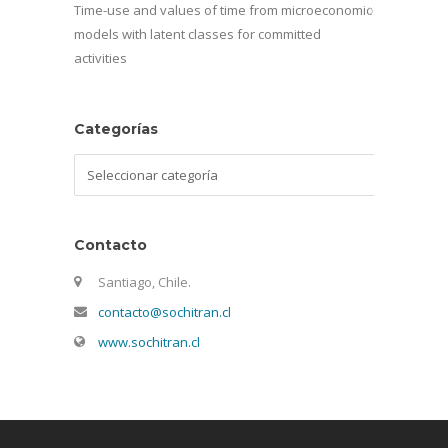
Time-use and values of time from microeconomic
models with latent classes for committed
activities
Categorías
Categorías
Contacto
Santiago, Chile.
contacto@sochitran.cl
www.sochitran.cl