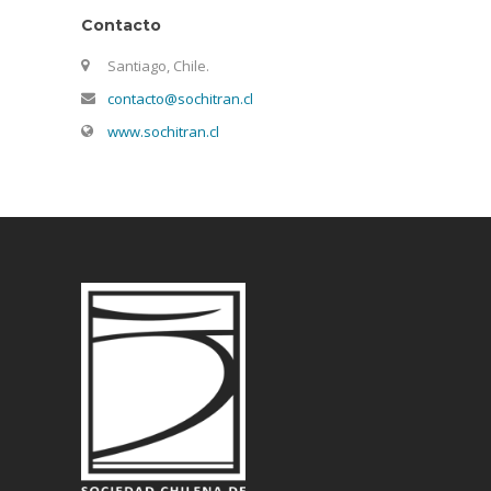
Contacto
Santiago, Chile.
contacto@sochitran.cl
www.sochitran.cl