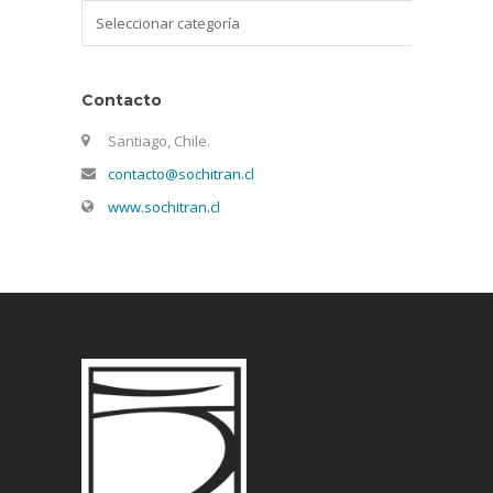
Categorías
Contacto
Santiago, Chile.
contacto@sochitran.cl
www.sochitran.cl