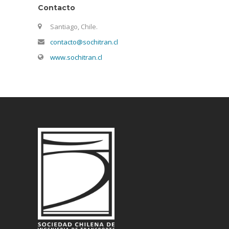
Contacto
Santiago, Chile.
contacto@sochitran.cl
www.sochitran.cl