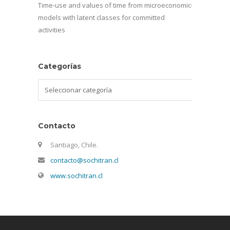
Time-use and values of time from microeconomic
models with latent classes for committed
activities
Categorías
Categorías
Contacto
Santiago, Chile.
contacto@sochitran.cl
www.sochitran.cl