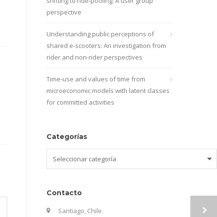
shifting to ride-pooling: A user group
perspective
Understanding public perceptions of
shared e-scooters: An investigation from
rider and non-rider perspectives
Time-use and values of time from
microeconomic models with latent classes
for committed activities
Categorías
Categorías
Contacto
Santiago, Chile.