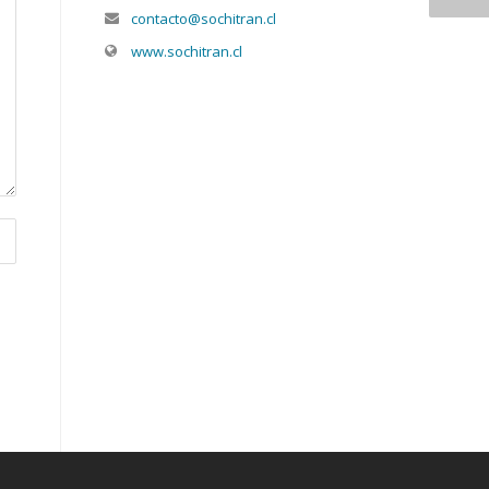
contacto@sochitran.cl
www.sochitran.cl