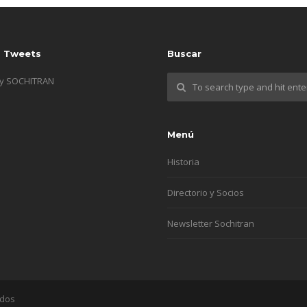
s Tweets
Buscar
by SOCHITRAN
Menú
Historia
Directorio y Socios
Newsletter Sochitran
ados