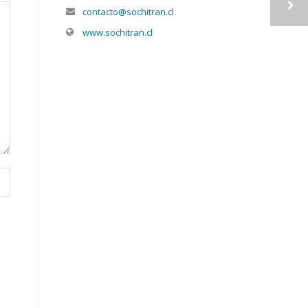
contacto@sochitran.cl
www.sochitran.cl