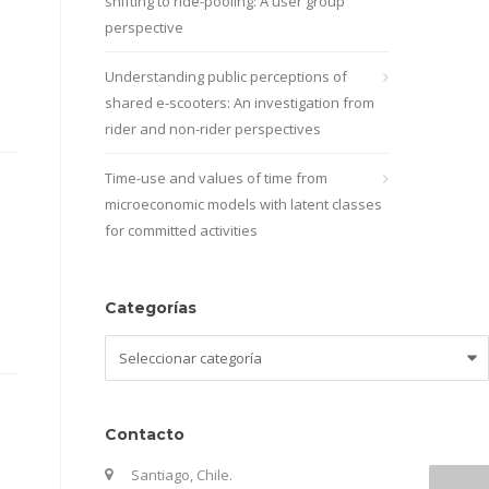
shifting to ride-pooling: A user group
perspective
Understanding public perceptions of
shared e-scooters: An investigation from
rider and non-rider perspectives
Time-use and values of time from
microeconomic models with latent classes
for committed activities
Categorías
Categorías
Contacto
Santiago, Chile.