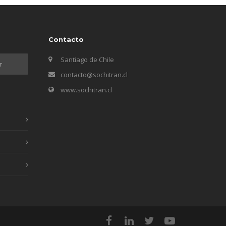
Contacto
Santiago de Chile
contacto@sochitran.cl
www.sochitran.cl