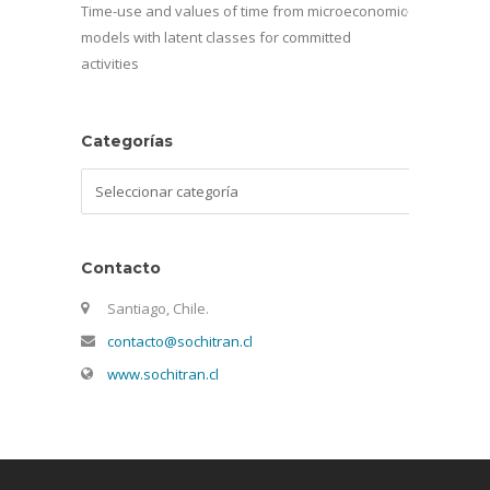
Time-use and values of time from microeconomic
models with latent classes for committed
activities
Categorías
Categorías
Contacto
Santiago, Chile.
contacto@sochitran.cl
www.sochitran.cl