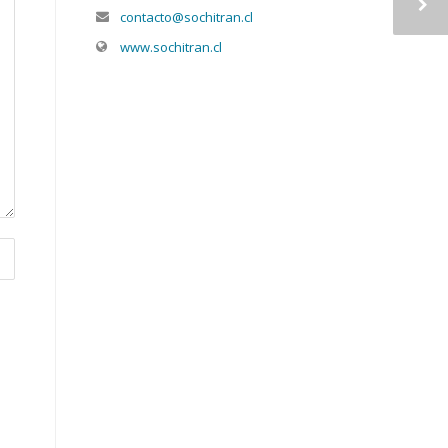
contacto@sochitran.cl
www.sochitran.cl