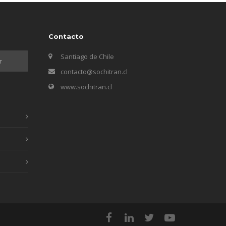
Contacto
Santiago de Chile
contacto@sochitran.cl
www.sochitran.cl