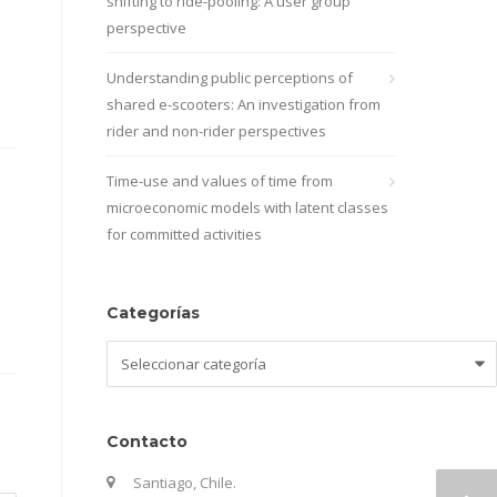
shifting to ride-pooling: A user group
perspective
Understanding public perceptions of
shared e-scooters: An investigation from
rider and non-rider perspectives
Time-use and values of time from
microeconomic models with latent classes
for committed activities
Categorías
Categorías
Contacto
Santiago, Chile.