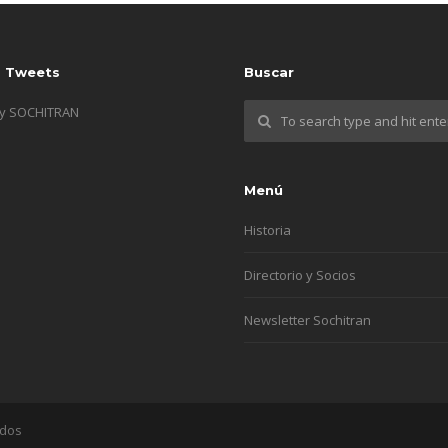
s Tweets
Buscar
by SOCHITRAN
Menú
Historia
Directorio y Socios
Newsletter Sochitran
ados