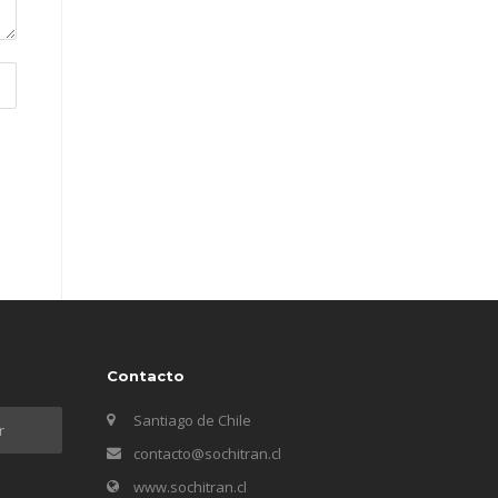
Contacto
Santiago de Chile
contacto@sochitran.cl
www.sochitran.cl