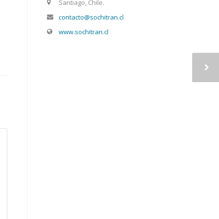
Santiago, Chile.
contacto@sochitran.cl
www.sochitran.cl