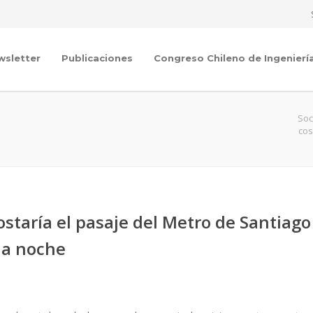
wsletter
Publicaciones
Congreso Chileno de Ingenierí
Soc
cos
ostaría el pasaje del Metro de Santiago
la noche