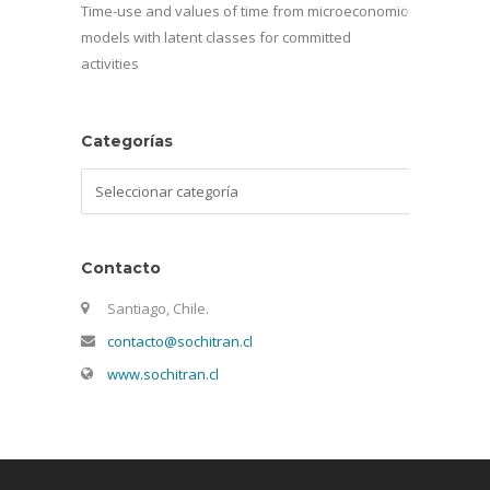
Time-use and values of time from microeconomic
models with latent classes for committed
activities
Categorías
Categorías
Contacto
Santiago, Chile.
contacto@sochitran.cl
www.sochitran.cl