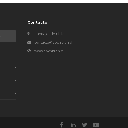
Contacto
Santiago de Chile
contacto@sochitran.cl
www.sochitran.cl