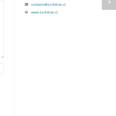
contacto@sochitran.cl
www.sochitran.cl