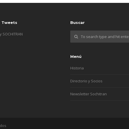
s Tweets
Buscar
by SOCHITRAN
Menú
Historia
Directorio y Socios
Newsletter Sochitran
ados