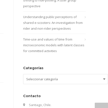
shifting to ride-pooling: A user group
perspective
Understanding public perceptions of
shared e-scooters: An investigation from
rider and non-rider perspectives
Time-use and values of time from
microeconomic models with latent classes
for committed activities
Categorías
Categorías
Contacto
Santiago, Chile.