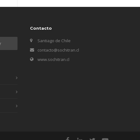
Contacto
Santiago de Chile
contacto@sochitran.cl
www.sochitran.cl