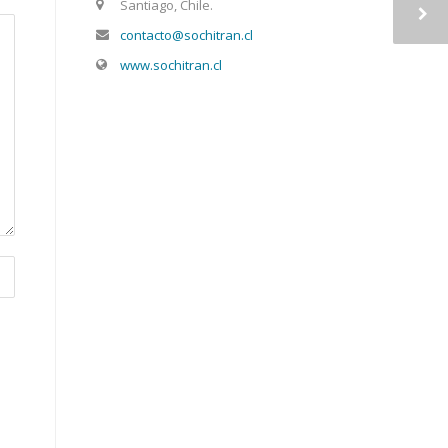
Santiago, Chile.
contacto@sochitran.cl
www.sochitran.cl