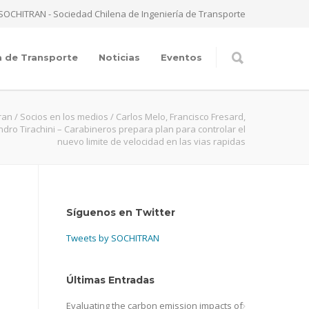
SOCHITRAN - Sociedad Chilena de Ingeniería de Transporte
a de Transporte
Noticias
Eventos
ran
/
Socios en los medios
/
Carlos Melo, Francisco Fresard,
ndro Tirachini – Carabineros prepara plan para controlar el
nuevo limite de velocidad en las vias rapidas
Síguenos en Twitter
Tweets by SOCHITRAN
Últimas Entradas
Evaluating the carbon emission impacts of