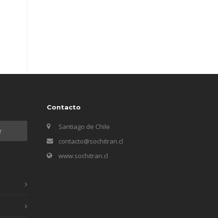
Contacto
Santiago de Chile
contacto@sochitran.cl
www.sochitran.cl