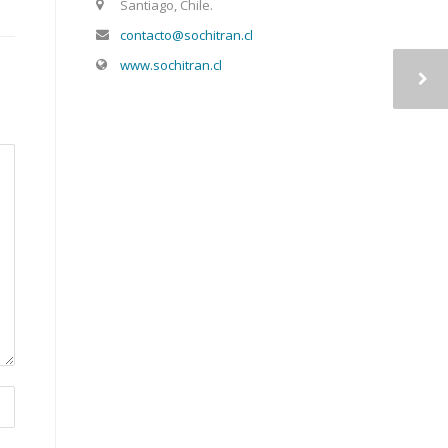
Santiago, Chile.
contacto@sochitran.cl
www.sochitran.cl