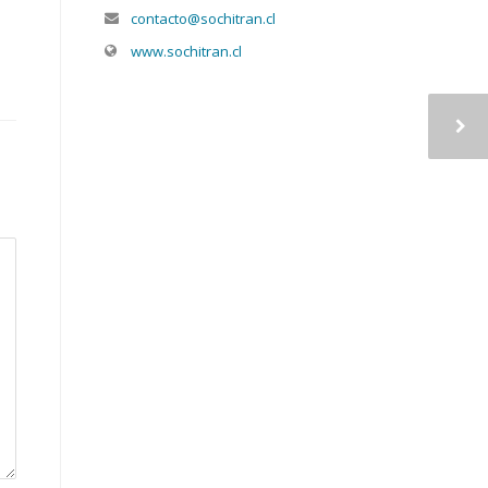
contacto@sochitran.cl
www.sochitran.cl