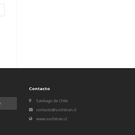
Contacto
Santiago de Chile
contacto@sochitran.cl
www.sochitran.cl