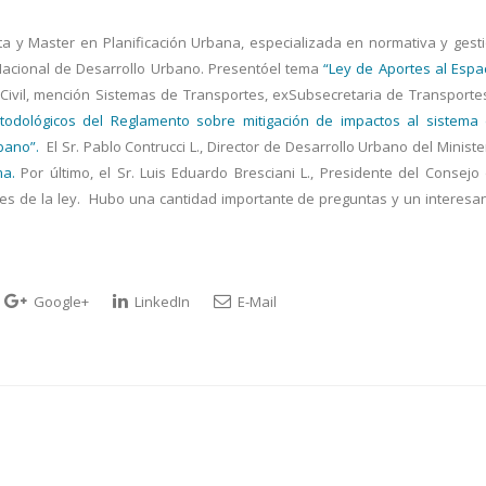
cta y Master en Planificación Urbana, especializada en normativa y gest
 Nacional de Desarrollo Urbano. Presentóel tema
“Ley de Aportes al Espa
o Civil, mención Sistemas de Transportes, exSubsecretaria de Transporte
todológicos del Reglamento sobre mitigación de impactos al sistema
bano”.
El Sr. Pablo Contrucci L., Director de Desarrollo Urbano del Ministe
ma.
Por último, el Sr. Luis Eduardo Bresciani L., Presidente del Consejo
es de la ley. Hubo una cantidad importante de preguntas y un interesa
Google+
LinkedIn
E-Mail