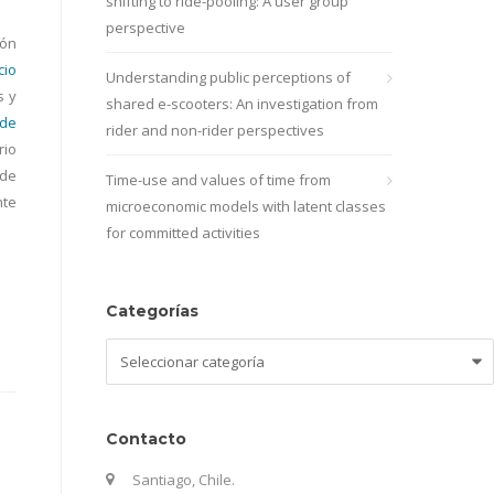
shifting to ride-pooling: A user group
perspective
ión
cio
Understanding public perceptions of
s y
shared e-scooters: An investigation from
 de
rider and non-rider perspectives
rio
 de
Time-use and values of time from
nte
microeconomic models with latent classes
for committed activities
Categorías
Categorías
Contacto
Santiago, Chile.