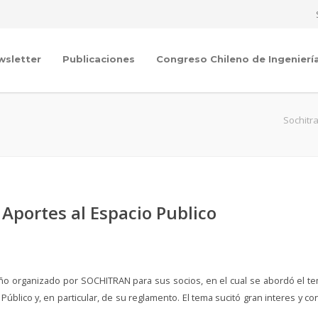
wsletter
Publicaciones
Congreso Chileno de Ingenierí
Sochitr
Aportes al Espacio Publico
 año organizado por SOCHITRAN para sus socios, en el cual se abordó el t
úblico y, en particular, de su reglamento. E
l tema sucitó gran interes y co