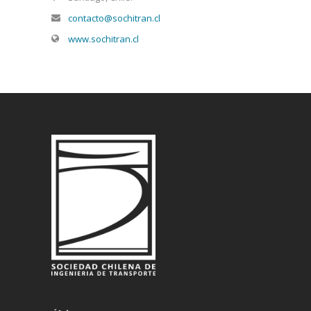
contacto@sochitran.cl
www.sochitran.cl