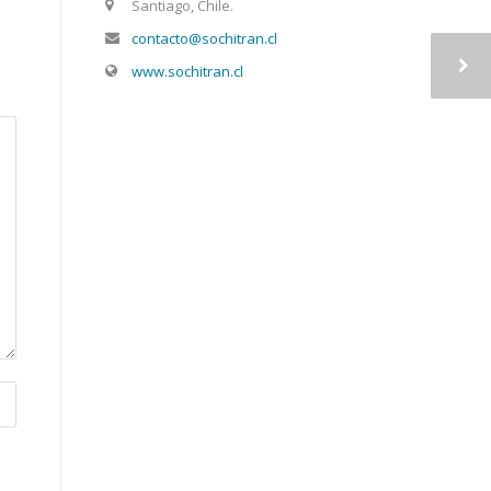
Santiago, Chile.
contacto@sochitran.cl
www.sochitran.cl