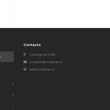
Contacto
Santiago de Chile
contacto@sochitran.cl
www.sochitran.cl