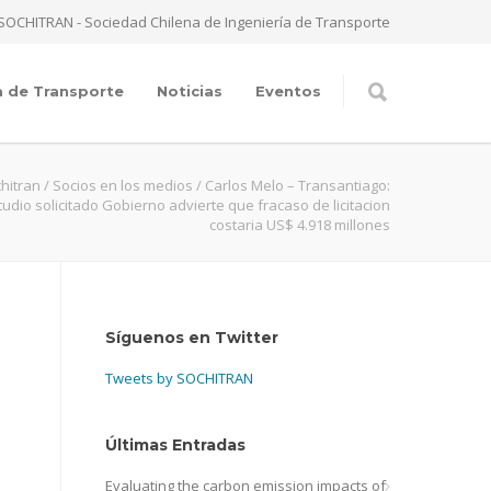
SOCHITRAN - Sociedad Chilena de Ingeniería de Transporte
a de Transporte
Noticias
Eventos
hitran
/
Socios en los medios
/
Carlos Melo – Transantiago:
tudio solicitado Gobierno advierte que fracaso de licitacion
costaria US$ 4.918 millones
Síguenos en Twitter
Tweets by SOCHITRAN
Últimas Entradas
Evaluating the carbon emission impacts of