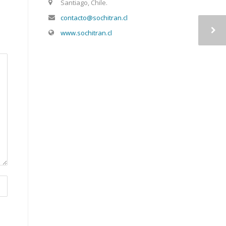
Santiago, Chile.
contacto@sochitran.cl
www.sochitran.cl