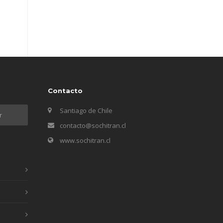
Contacto
Santiago de Chile
contacto@sochitran.cl
www.sochitran.cl