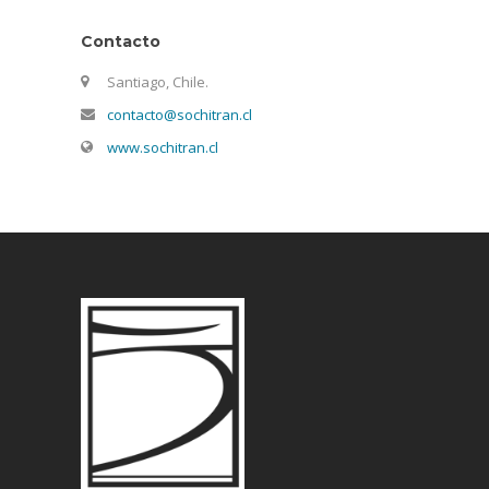
Contacto
Santiago, Chile.
contacto@sochitran.cl
www.sochitran.cl