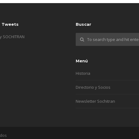
s Tweets
Buscar
by SOCHITRAN
Menú
Historia
Directorio y Socios
Newsletter Sochitran
ados