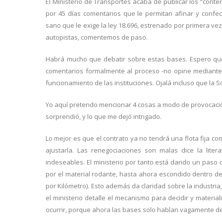
El Ministerio de Transportes acaba de publicar los “conten
por 45 días comentarios que le permitan afinar y confe
sano que le exige la ley 18.696, estrenado por primera vez
autopistas, comentemos de paso.
Habrá mucho que debatir sobre estas bases. Espero que
comentarios formalmente al proceso -no opine mediante u
funcionamiento de las instituciones. Ojalá incluso que la 
Yo aquí pretendo mencionar 4 cosas a modo de provocación
sorprendió, y lo que me dejó intrigado.
Lo mejor es que el contrato ya no tendrá una flota fija c
ajustarla. Las renegociaciones son malas dice la lit
indeseables. El ministerio por tanto está dando un paso c
por el material rodante, hasta ahora escondido dentro de
por Kilómetro). Esto además da claridad sobre la industria
el ministerio detalle el mecanismo para decidir y materi
ocurrir, porque ahora las bases solo hablan vagamente d