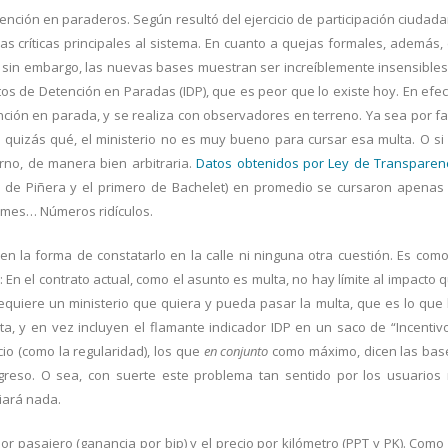
tención en paraderos. Según resultó del ejercicio de participación ciudad
las críticas principales al sistema. En cuanto a quejas formales, además,
 Y sin embargo, las nuevas bases muestran ser increíblemente insensibles
os de Detención en Paradas (IDP), que es peor que lo existe hoy. En efec
nción en parada, y se realiza con observadores en terreno. Ya sea por fa
 o quizás qué, el ministerio no es muy bueno para cursar esa multa. O si
rno, de manera bien arbitraria.
Datos obtenidos por Ley de Transparen
o de Piñera y el primero de Bachelet) en promedio se cursaron apenas
r mes… Números ridículos.
 la forma de constatarlo en la calle ni ninguna otra cuestión. Es como
n el contrato actual, como el asunto es multa, no hay límite al impacto 
equiere un ministerio que quiera y pueda pasar la multa, que es lo que
a, y en vez incluyen el flamante indicador IDP en un saco de “Incentiv
io (como la regularidad), los que
en conjunto
como máximo, dicen las bas
reso. O sea, con suerte este problema tan sentido por los usuarios
iará nada.
por pasajero (ganancia por bip) y el precio por kilómetro (PPT y PK). Como