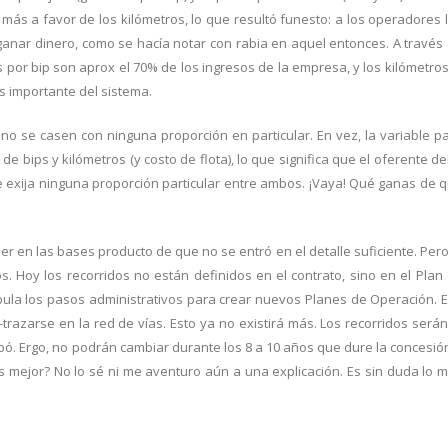
ás a favor de los kilómetros, lo que resultó funesto: a los operadores 
anar dinero, como se hacía notar con rabia en aquel entonces. A través
s por bip son aprox el 70% de los ingresos de la empresa, y los kilómetros
s importante del sistema.
o se casen con ninguna proporción en particular. En vez, la variable p
e bips y kilómetros (y costo de flota), lo que significa que el oferente d
 le exija ninguna proporción particular entre ambos. ¡Vaya! Qué ganas de 
er en las bases producto de que no se entró en el detalle suficiente. Pero
os. Hoy los recorridos no están definidos en el contrato, sino en el Plan
ipula los pasos administrativos para crear nuevos Planes de Operación. 
-trazarse en la red de vías. Esto ya no existirá más. Los recorridos serán
cabó. Ergo, no podrán cambiar durante los 8 a 10 años que dure la concesi
es mejor? No lo sé ni me aventuro aún a una explicación. Es sin duda lo 