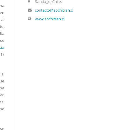
Santiago, Chile.
ana
contacto@sochitran.cl
 en
www.sochitran.cl
 al
to,
lta
 se
cia
 17
 si
que
 ha
os”
es,
 no
 se