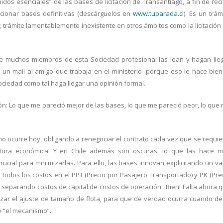
idos esenciales” de las bases de licitación de Transantiago, a fin de reci
ccionar bases definitivas (descárguelos en
www.tuparada.cl
). Es un trám
; trámite lamentablemente inexistente en otros ámbitos como la licitación
 muchos miembros de esta Sociedad profesional las lean y hagan lle
n mail al amigo que trabaja en el ministerio- porque eso le hace bien
Sociedad como tal haga llegar una opinión formal.
: Lo que me pareció mejor de las bases, lo que me pareció peor, lo que
omo ocurre hoy, obligando a renegociar el contrato cada vez que se requie
eratura económica. Y en Chile además son oscuras, lo que las hace 
rucial para minimizarlas. Para ello, las bases innovan explicitando un va
 todos los costos en el PPT (Precio por Pasajero Transportado) y PK (Pre
, separando costos de capital de costos de operación. ¡Bien! Falta ahora 
alizar el ajuste de tamaño de flota, para que de verdad ocurra cuando d
e “el mecanismo”.