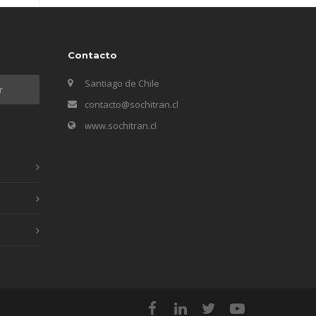
Contacto
Santiago de Chile
contacto@sochitran.cl
www.sochitran.cl