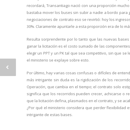
recordará, Transantiago nació con una proporción mucho m
bastaba mover los buses sin subir a nadie a bordo para g
negociaciones de contrato eso se revirtió: hoy los ingreso
30%. Claramente apuntarle a esta proporción era de lo má
Resulta sorprendente por lo tanto que las nuevas bases n
ganar la licitación es el costo sumado de las componentes d
elegir un PPT y un PK tal que sea competitivo, sin que se
el ministerio se explaye sobre esto.
Por último, hay varias cosas confusas o difíciles de entend
más intrigante sin duda es la rigidización de los recorrid
Operación, que cambia en el tiempo; el contrato solo est
significa que los recorridos pueden crecer, achicarse o re
que la licitación defina, plasmados en el contrato, y se a
¿Por qué el ministerio considera que perder flexibilidad 
intrigante de estas bases.