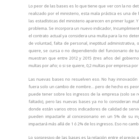
Lo peor de las bases es lo que tiene que ver con la no de
realizado por el ministerio, esta mala práctica es una de 
las estadísticas del ministerio aparecen en primer lugar.
problema. Se incorpora un nuevo indicador, Incumplimient
el contrato actual ya considera una multa para la no dete
de voluntad, falta de personal, ineptitud administrativa,
quiere, se cursa o no dependiendo del funcionario de tu
muestran que entre 2012 y 2015 (tres años del gobiern
multas por año; o si se quiere, 0,2 multas por empresa po
Las nuevas bases no resuelven eso. No hay innovación en
fuera solo un cambio de nombre… pero de hecho es peor: E
puede tener sobre los ingresos de la empresa (solo se r
faltado), pero las nuevas bases ya no lo consideran mult
donde están varios otros indicadores de calidad de servic
pueden impactarle al concesionario en un 5% de su ing
impactará más allá de 1 ó 2% de los ingresos. Eso no camb
Lo sorpresivo de las bases es la relación entre el precio 