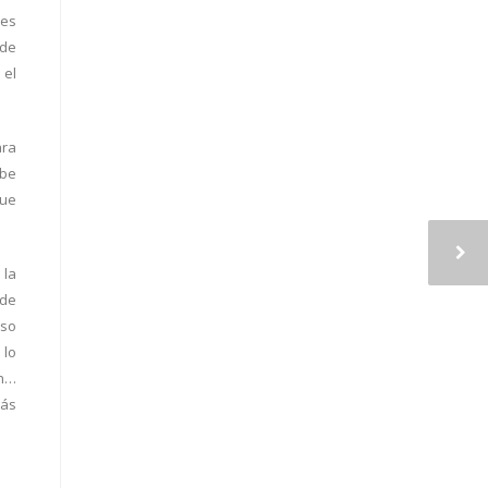
les
 de
 el
ara
ebe
que
 la
 de
Eso
 lo
ón…
más