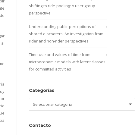
bir
shifting to ride-pooling: A user group
ite
perspective
 de
Understanding public perceptions of
shared e-scooters: An investigation from
gar
rider and non-rider perspectives
 al
Time-use and values of time from
microeconomic models with latent classes
 me
for committed activities
ría
Categorías
muy
lor
Categorías
cio
que
eba
Contacto