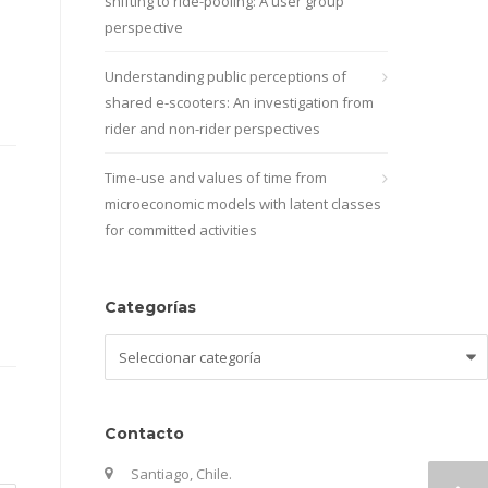
shifting to ride-pooling: A user group
perspective
Understanding public perceptions of
shared e-scooters: An investigation from
rider and non-rider perspectives
Time-use and values of time from
microeconomic models with latent classes
for committed activities
Categorías
Categorías
Contacto
Santiago, Chile.