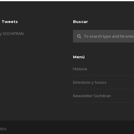
s Tweets
Buscar
by SOCHITRAN
Menú
Historia
Directorio y Socios
Newsletter Sochitran
ados