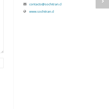
contacto@sochitran.cl
www.sochitran.cl