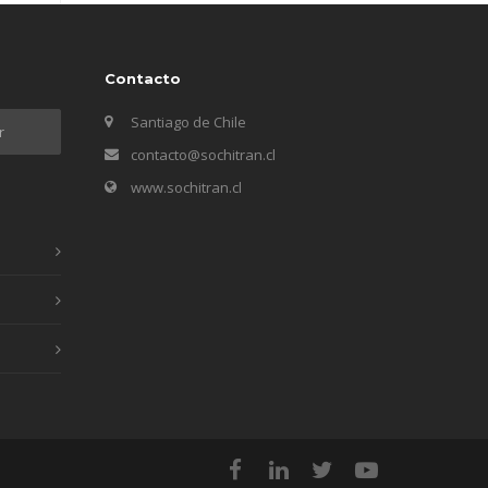
Contacto
Santiago de Chile
contacto@sochitran.cl
www.sochitran.cl