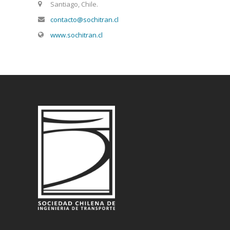
Santiago, Chile.
contacto@sochitran.cl
www.sochitran.cl