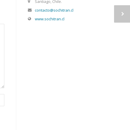
Santiago, Chile.
contacto@sochitran.cl
www.sochitran.cl