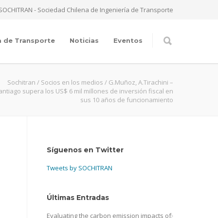
SOCHITRAN - Sociedad Chilena de Ingeniería de Transporte
a de Transporte
Noticias
Eventos
Sochitran
/
Socios en los medios
/
G.Muñoz, A.Tirachini –
ntiago supera los US$ 6 mil millones de inversión fiscal en
sus 10 años de funcionamiento
Síguenos en Twitter
Tweets by SOCHITRAN
Últimas Entradas
Evaluating the carbon emission impacts of