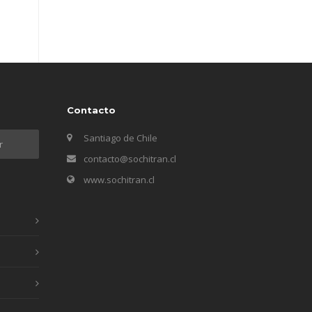
Contacto
Santiago de Chile
contacto@sochitran.cl
www.sochitran.cl