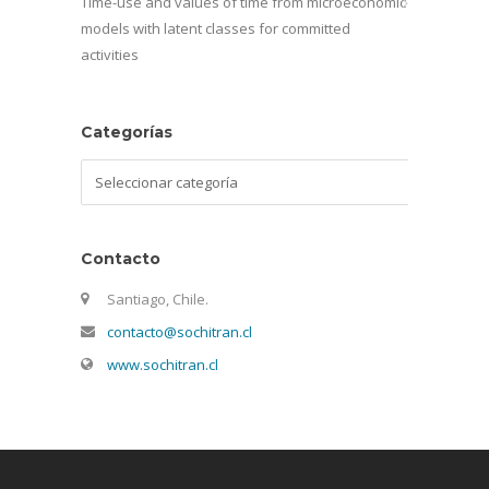
Time-use and values of time from microeconomic
models with latent classes for committed
activities
Categorías
Categorías
Contacto
Santiago, Chile.
contacto@sochitran.cl
www.sochitran.cl