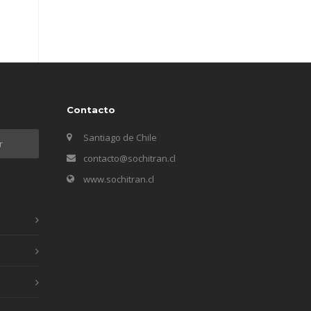
Contacto
Santiago de Chile
contacto@sochitran.cl
www.sochitran.cl