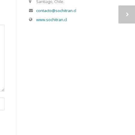
Santiago, Chile.
contacto@sochitran.cl
www.sochitran.cl