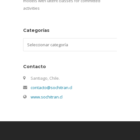
models with latent classes for committed
activities
Categorías
Categorías
Contacto
Santiago, Chile.
contacto@sochitran.cl
www.sochitran.cl