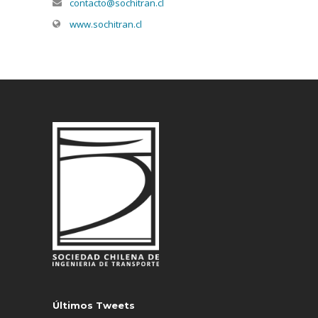
contacto@sochitran.cl
www.sochitran.cl
Últimos Tweets