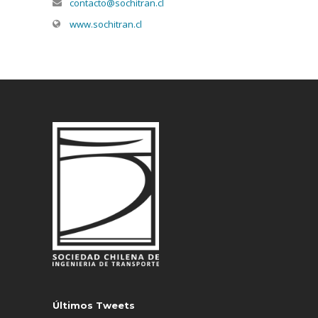
contacto@sochitran.cl
www.sochitran.cl
Últimos Tweets