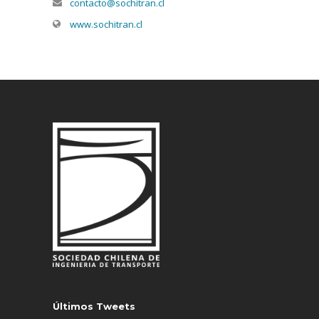
contacto@sochitran.cl
www.sochitran.cl
Últimos Tweets