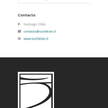
Contacto
Santiago, Chile.
contacto@sochitran.cl
www.sochitran.cl