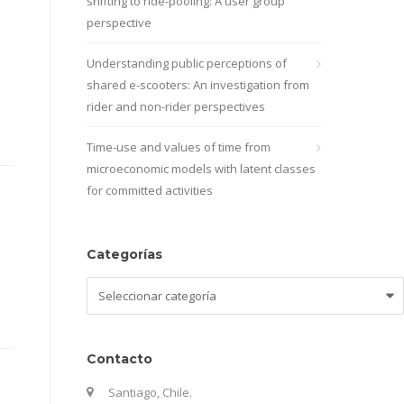
shifting to ride-pooling: A user group
perspective
Understanding public perceptions of
shared e-scooters: An investigation from
rider and non-rider perspectives
Time-use and values of time from
microeconomic models with latent classes
for committed activities
Categorías
Categorías
Contacto
Santiago, Chile.