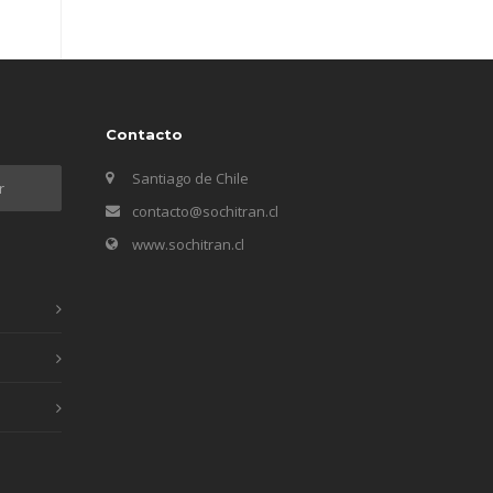
Contacto
Santiago de Chile
contacto@sochitran.cl
www.sochitran.cl