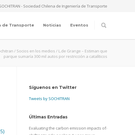
SOCHITRAN - Sociedad Chilena de Ingeniería de Transporte
a de Transporte
Noticias
Eventos
chitran
/
Socios en los medios
/
L.de Grange – Estiman que
parque sumaría 300 mil autos por restricción a catalíticos
Síguenos en Twitter
Tweets by SOCHITRAN
Últimas Entradas
Evaluating the carbon emission impacts of
15)