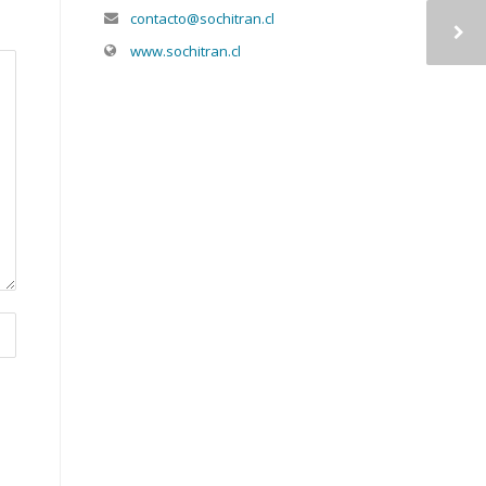
contacto@sochitran.cl
www.sochitran.cl