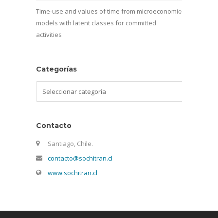
Time-use and values of time from microeconomic
models with latent classes for committed
activities
Categorías
Categorías
Contacto
Santiago, Chile.
contacto@sochitran.cl
www.sochitran.cl