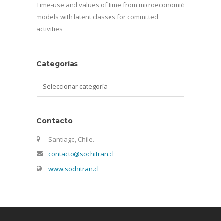
Time-use and values of time from microeconomic
models with latent classes for committed
activities
Categorías
Categorías
Contacto
Santiago, Chile.
contacto@sochitran.cl
www.sochitran.cl