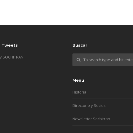
s Tweets
Buscar
by SOCHITRAN
Menú
Historia
Directorio y Socios
Newsletter Sochitran