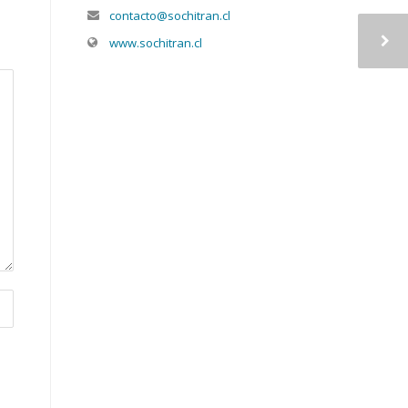
contacto@sochitran.cl
www.sochitran.cl