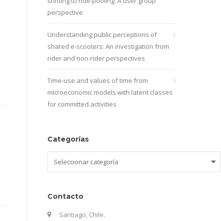
shifting to ride-pooling: A user group
perspective
Understanding public perceptions of
shared e-scooters: An investigation from
rider and non-rider perspectives
Time-use and values of time from
microeconomic models with latent classes
for committed activities
Categorías
Categorías
Contacto
Santiago, Chile.