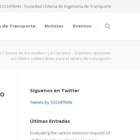
SOCHITRAN - Sociedad Chilena de Ingeniería de Transporte
a de Transporte
Noticias
Eventos
n
/
Socios en los medios
/
J.A.Carrasco – Expertos apuestan
por Metro subterráneo para el centro de Concepción
Síguenos en Twitter
ro
Tweets by SOCHITRAN
Últimas Entradas
Evaluating the carbon emission impacts of