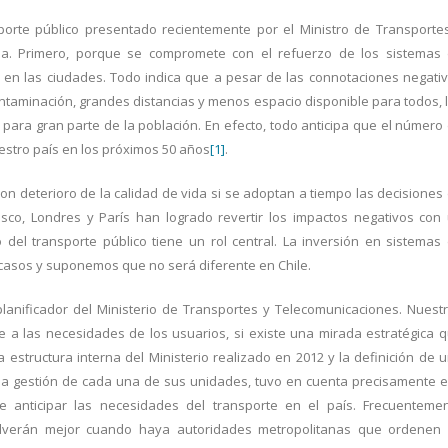
porte público presentado recientemente por el Ministro de Transporte
ia. Primero, porque se compromete con el refuerzo de los sistemas
 en las ciudades. Todo indica que a pesar de las connotaciones negati
taminación, grandes distancias y menos espacio disponible para todos, 
 para gran parte de la población. En efecto, todo anticipa que el número
stro país en los próximos 50 años
[1]
.
 deterioro de la calidad de vida si se adoptan a tiempo las decisiones
sco, Londres y París han logrado revertir los impactos negativos con
 del transporte público tiene un rol central. La inversión en sistemas
casos y suponemos que no será diferente en Chile.
planificador del Ministerio de Transportes y Telecomunicaciones. Nuest
a las necesidades de los usuarios, si existe una mirada estratégica 
a estructura interna del Ministerio realizado en 2012 y la definición de 
 la gestión de cada una de sus unidades, tuvo en cuenta precisamente 
 anticipar las necesidades del transporte en el país. Frecuenteme
lverán mejor cuando haya autoridades metropolitanas que ordenen