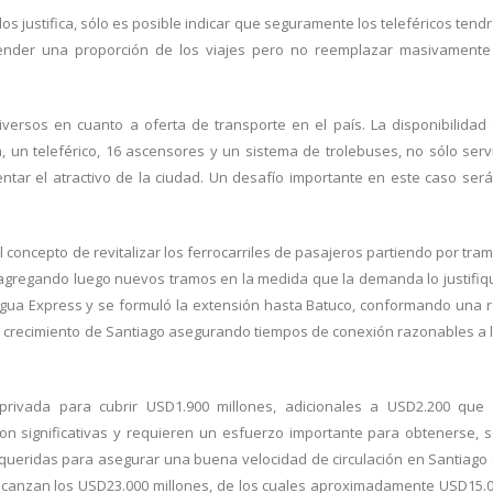
s justifica, sólo es posible indicar que seguramente los teleféricos tend
 atender una proporción de los viajes pero no reemplazar masivamente
ersos en cuanto a oferta de transporte en el país. La disponibilidad
 un teleférico, 16 ascensores y un sistema de trolebuses, no sólo serv
ar el atractivo de la ciudad. Un desafío importante en este caso será
 concepto de revitalizar los ferrocarriles de pasajeros partiendo por tra
al, agregando luego nuevos tramos en la medida que la demanda lo justifiq
agua Express y se formuló la extensión hasta Batuco, conformando una 
 crecimiento de Santiago asegurando tiempos de conexión razonables a 
privada para cubrir USD1.900 millones, adicionales a USD2.200 que
n son significativas y requieren un esfuerzo importante para obtenerse, 
requeridas para asegurar una buena velocidad de circulación en Santiago
 alcanzan los USD23.000 millones, de los cuales aproximadamente USD15.