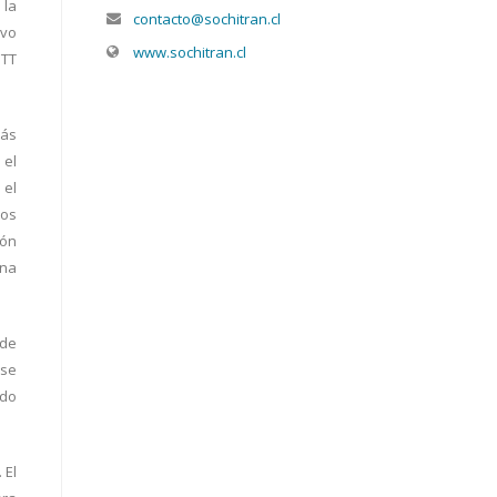
 la
contacto@sochitran.cl
ivo
www.sochitran.cl
MTT
más
 el
 el
los
ión
una
 de
 se
ndo
 El