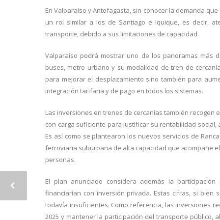
En Valparaíso y Antofagasta, sin conocer la demanda que lo
un rol similar a los de Santiago e Iquique, es decir,
transporte, debido a sus limitaciones de capacidad.
Valparaíso podrá mostrar uno de los panoramas más div
buses, metro urbano y su modalidad de tren de cercanía,
para mejorar el desplazamiento sino también para aument
integración tarifaria y de pago en todos los sistemas.
Las inversiones en trenes de cercanías también recogen el
con carga suficiente para justificar su rentabilidad soci
Es así como se plantearon los nuevos servicios de Ranc
ferroviaria suburbana de alta capacidad que acompañe el
personas.
El plan anunciado considera además la participación 
financiarían con inversión privada. Estas cifras, si bie
todavía insuficientes. Como referencia, las inversiones 
2025 y mantener la participación del transporte público,