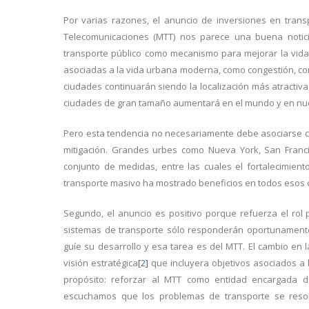
Por varias razones, el anuncio de inversiones en trans
Telecomunicaciones (MTT) nos parece una buena notic
transporte público como mecanismo para mejorar la vida
asociadas a la vida urbana moderna, como congestión, con
ciudades continuarán siendo la localización más atractiva
ciudades de gran tamaño aumentará en el mundo y en nue
Pero esta tendencia no necesariamente debe asociarse con
mitigación. Grandes urbes como Nueva York, San Franci
conjunto de medidas, entre las cuales el fortalecimiento
transporte masivo ha mostrado beneficios en todos esos 
Segundo, el anuncio es positivo porque refuerza el rol 
sistemas de transporte sólo responderán oportunamente 
guíe su desarrollo y esa tarea es del MTT. El cambio en l
visión estratégica
[2]
que incluyera objetivos asociados a
propósito: reforzar al MTT como entidad encargada de
escuchamos que los problemas de transporte se reso