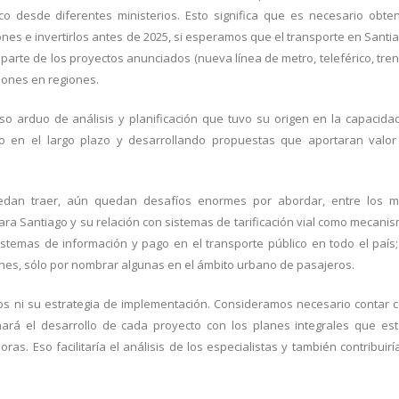
o desde diferentes ministerios. Esto significa que es necesario obte
es e invertirlos antes de 2025, si esperamos que el transporte en Santi
 parte de los proyectos anunciados (nueva línea de metro, teleférico, tre
iones en regiones.
o arduo de análisis y planificación que tuvo su origen en la capacida
o en el largo plazo y desarrollando propuestas que aportaran valor
uedan traer, aún quedan desafíos enormes por abordar, entre los 
para Santiago y su relación con sistemas de tarificación vial como mecani
istemas de información y pago en el transporte público en todo el país;
ones, sólo por nombrar algunas en el ámbito urbano de pasajeros.
os ni su estrategia de implementación. Consideramos necesario contar 
ará el desarrollo de cada proyecto con los planes integrales que es
s. Eso facilitaría el análisis de los especialistas y también contribuirí