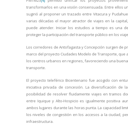
PMTM25
[4]
permitió unificar los proyectos provenien
transformarlos en una visión consensuada. Entre ellos un
sugirió al proponer un trazado entre Vitacura y Pudahuel
varias décadas el mayor atractor de viajes en la capita
puede atender. Iniciar los estudios a tiempo es una d
proteger la participación del transporte público en los viaje
Los corredores de Antofagasta y Concepción surgen de pro
marco del proyecto Ciudades Modelo de Transporte, que ap
los centros urbanos en regiones, favoreciendo una buena 
transporte.
El proyecto teleférico Bicentenario fue acogido con en
iniciativa privada de concesión. La diversificación de
posibilidad de resolver fluidamente viajes en tramos do
entre Iquique y Alto-Hospicio es igualmente positiva a
ambos lugares durante las horas punta. La capacidad limit
los niveles de congestión en los accesos a la ciudad, 
infraestructura.