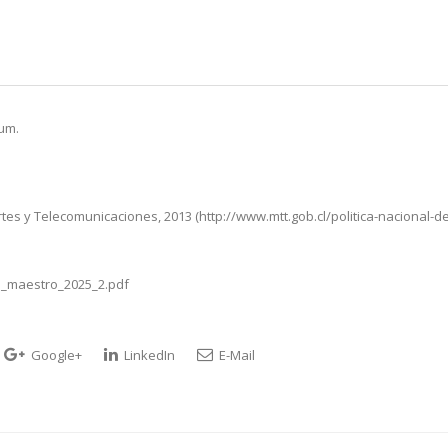
rum.
tes y Telecomunicaciones, 2013 (http://www.mtt.gob.cl/politica-nacional-de
n_maestro_2025_2.pdf
Google+
LinkedIn
E-Mail