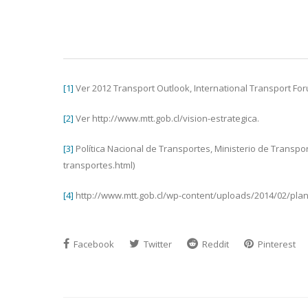
[1]
Ver 2012 Transport Outlook, International Transport Fo
[2]
Ver http://www.mtt.gob.cl/vision-estrategica.
[3]
Política Nacional de Transportes, Ministerio de Transpor
transportes.html)
[4]
http://www.mtt.gob.cl/wp-content/uploads/2014/02/pla
Facebook
Twitter
Reddit
Pinterest