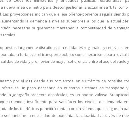
tes de todos los ministerios y entidades públicas relacionadas, p
a nueva línea de metro para descongestionar la actual línea 1, tal como
. Las proyecciones indican que el eje oriente-poniente seguirá siendo 
l, aumentando la demanda a niveles superiores a los que la actual ofe
ecisión necesaria si queremos mantener la competitividad de Santiag
s totales.
puestas largamente discutidas con entidades regionales y centrales, en
untaba a fortalecer el transporte público como mecanismo para revitali
calidad de vida y promoviendo mayor coherencia entre el uso del suelo y
tusiasmo por el MTT desde sus comienzos, en su trámite de consulta c
 la oferta es un paso necesario en nuestros sistemas de transporte y
nde la geografía presenta obstáculos, es un aporte valioso. Su aplicac
unque creemos, insuficiente para satisfacer los niveles de demanda en
ada de los teleféricos permitirá contar con un sistema que mitigue en pa
pero se mantiene la necesidad de aumentar la capacidad a través de nu