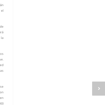
rán
 el
 de
irá
 la
mos
ue.
red
las
 se
son
 en
000