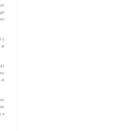
ner
ago
nes
d y
 al
más
smo
 el
con
tán
a a