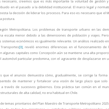
s necesario, creemos que es más importante la voluntad de gestión y
ibuido en el pasado a la debilidad institucional. El marco legal y normat
xista la decisión de liderar los procesos. Para eso es necesario que el 
sa postura.
Región Metropolitana. Los problemas de transporte urbano en las de
na escala menor debido a las dimensiones de población y viajes. Pero
us sistemas económicos es igualmente relevante. Un análisis realizado en
 Transportes
[3]
, reveló enormes diferencias en el funcionamiento de 
 en algunas capitales como Concepción aún se mantiene una alta proporc
del automóvil particular predomina, con el agravante de desplazarse en 
s que el anuncio demuestra cómo, gradualmente, se corrige la forma
l sentido de mantener y fortalecer una visión de largo plazo que solo
da a través de sucesivos gobiernos. Esta práctica tan común en el mu
ructurales de alta calidad, no era habitual en Chile.
 temas prioritarios del Plan Maestro de Transporte Metropolitano 2025.