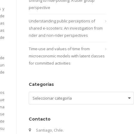
shifting to ride-pooling: A user group
perspective
s y
 de
Understanding public perceptions of
vas
shared e-scooters: An investigation from
las
rider and non-rider perspectives
 de
Time-use and values of time from
microeconomic models with latent classes
 de
for committed activities
 un
 de
Categorías
ros
Categorías
que
una
ese
Contacto
nte
 su
Santiago, Chile.