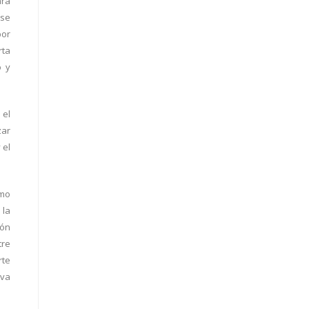
ara
 se
por
rta
o y
 el
zar
 el
omo
 la
ión
tre
rte
eva