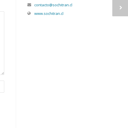
contacto@sochitran.cl
www.sochitran.cl