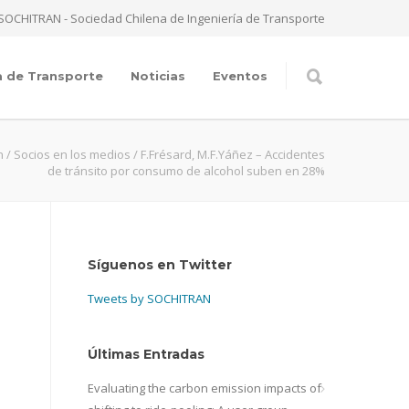
SOCHITRAN - Sociedad Chilena de Ingeniería de Transporte
a de Transporte
Noticias
Eventos
n
/
Socios en los medios
/
F.Frésard, M.F.Yáñez – Accidentes
de tránsito por consumo de alcohol suben en 28%
Síguenos en Twitter
Tweets by SOCHITRAN
Últimas Entradas
Evaluating the carbon emission impacts of