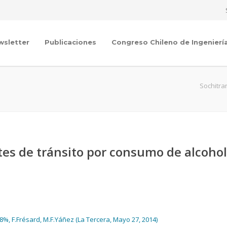
wsletter
Publicaciones
Congreso Chileno de Ingenierí
Sochitra
tes de tránsito por consumo de alcohol
%, F.Frésard, M.F.Yáñez (La Tercera, Mayo 27, 2014)