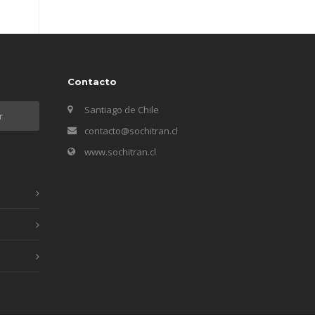
Contacto
Santiago de Chile
contacto@sochitran.cl
www.sochitran.cl