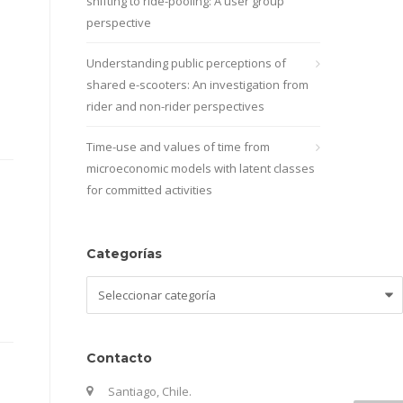
shifting to ride-pooling: A user group
perspective
Understanding public perceptions of
shared e-scooters: An investigation from
rider and non-rider perspectives
Time-use and values of time from
microeconomic models with latent classes
for committed activities
Categorías
Categorías
Contacto
Santiago, Chile.