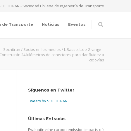
SOCHITRAN - Sociedad Chilena de Ingeniería de Transporte
a de Transporte
Noticias
Eventos
Sochitran
/
Socios en los medios
/
L.Basso, L.de Grange –
Construirán 24 kilómetros de conectores para dar fluidez a
ciclovías
Síguenos en Twitter
Tweets by SOCHITRAN
Últimas Entradas
Evaluating the carbon emission impacts of