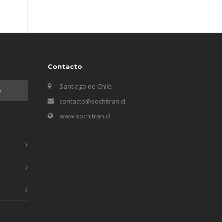
Contacto
Santiago de Chile
contacto@sochitran.cl
www.sochitran.cl