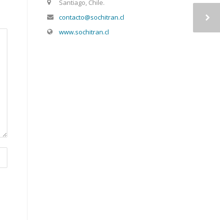
Santiago, Chile.
contacto@sochitran.cl
www.sochitran.cl