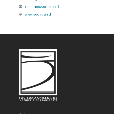
contacto@sochitran.cl
www.sochitran.cl