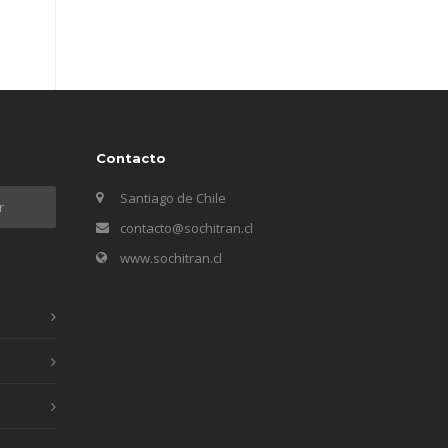
Contacto
Santiago de Chile
contacto@sochitran.cl
www.sochitran.cl