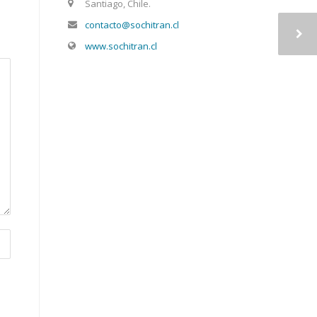
Santiago, Chile.
contacto@sochitran.cl
www.sochitran.cl