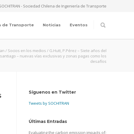
SOCHITRAN - Sociedad Chilena de Ingeniería de Transporte
a de Transporte
Noticias
Eventos
ran
/
Socios en los medios
/
G.Hutt, P.Pérez – Siete años del
santiago – nuevas vías exclusivas y zonas pagas como los
desafíos
Síguenos en Twitter
s
Tweets by SOCHITRAN
Últimas Entradas
Evaluating the carbon emission impacts of