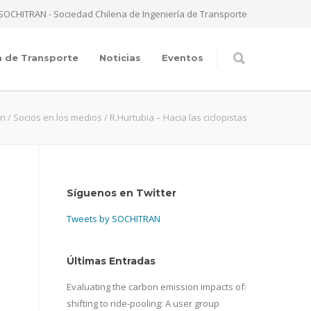
SOCHITRAN - Sociedad Chilena de Ingeniería de Transporte
a de Transporte
Noticias
Eventos
an
/
Socios en los medios
/
R.Hurtubia – Hacia las ciclopistas
Síguenos en Twitter
Tweets by SOCHITRAN
Últimas Entradas
Evaluating the carbon emission impacts of
shifting to ride-pooling: A user group