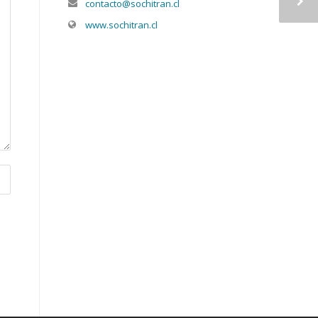
contacto@sochitran.cl
www.sochitran.cl