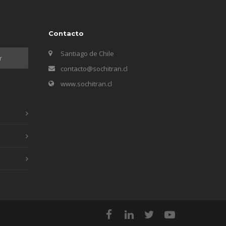
Contacto
Santiago de Chile
contacto@sochitran.cl
www.sochitran.cl