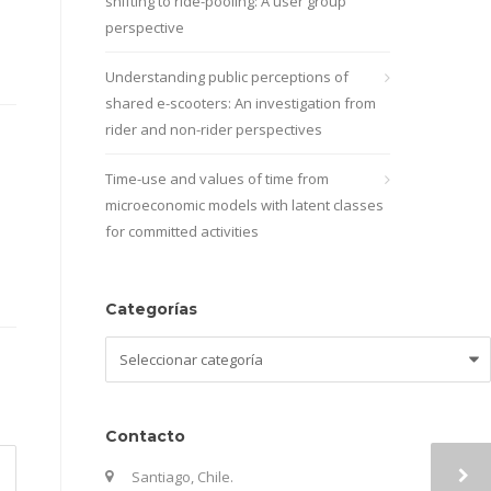
shifting to ride-pooling: A user group
perspective
Understanding public perceptions of
shared e-scooters: An investigation from
rider and non-rider perspectives
Time-use and values of time from
microeconomic models with latent classes
for committed activities
Categorías
Categorías
Contacto
Santiago, Chile.