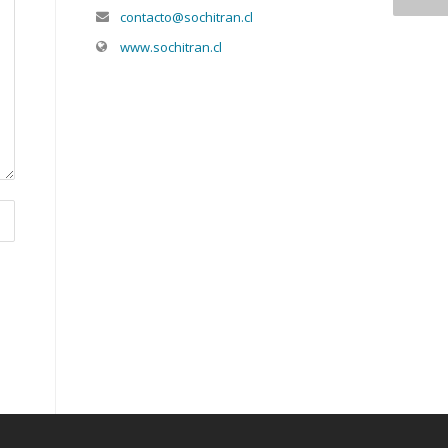
contacto@sochitran.cl
www.sochitran.cl