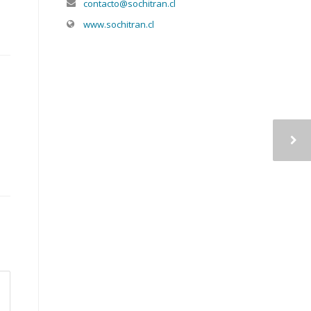
contacto@sochitran.cl
www.sochitran.cl