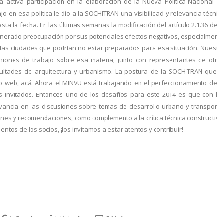
 activa participación en la elaboración de la Nueva Política Nacional
o en esa política le dio a la SOCHITRAN una visibilidad y relevancia técn
ta la fecha. En las últimas semanas la modificación del artículo 2.1.36 de
erado preocupación por sus potenciales efectos negativos, especialme
e las ciudades que podrían no estar preparados para esa situación. Nues
uniones de trabajo sobre esa materia, junto con representantes de ot
acultades de arquitectura y urbanismo. La postura de la SOCHITRAN qu
io web, acá. Ahora el MINVU está trabajando en el perfeccionamiento de
 invitados. Entonces uno de los desafíos para este 2014 es que con 
ancia en las discusiones sobre temas de desarrollo urbano y transpor
iones y recomendaciones, como complemento a la crítica técnica constructi
tos de los socios, ¡los invitamos a estar atentos y contribuir!