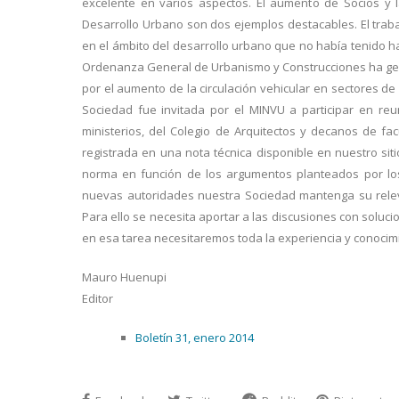
excelente en varios aspectos. El aumento de Socios y la
Desarrollo Urbano son dos ejemplos destacables. El trabaj
en el ámbito del desarrollo urbano que no había tenido has
Ordenanza General de Urbanismo y Construcciones ha gen
por el aumento de la circulación vehicular en sectores d
Sociedad fue invitada por el MINVU a participar en re
ministerios, del Colegio de Arquitectos y decanos de f
registrada en una nota técnica disponible en nuestro sit
norma en función de los argumentos planteados por los
nuevas autoridades nuestra Sociedad mantenga su relev
Para ello se necesita aportar a las discusiones con soluc
en esa tarea necesitaremos toda la experiencia y conocimien
Mauro Huenupi
Editor
Boletín 31, enero 2014