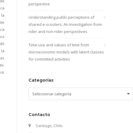
 de
perspective
ica
 la
Understanding public perceptions of
nte
shared e-scooters: An investigation from
tra
rider and non-rider perspectives
ros
edó
Time-use and values of time from
 la
microeconomic models with latent classes
las
for committed activities
te.
va:
Categorías
Categorías
Contacto
Santiago, Chile.