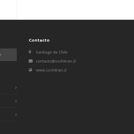
Contacto
Santiago de Chile
contacto@sochitran.cl
www.sochitran.cl