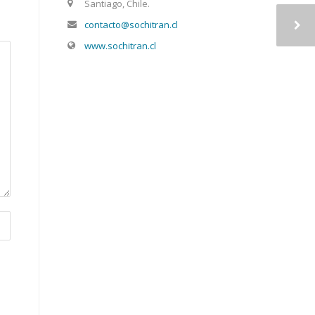
Santiago, Chile.
contacto@sochitran.cl
www.sochitran.cl