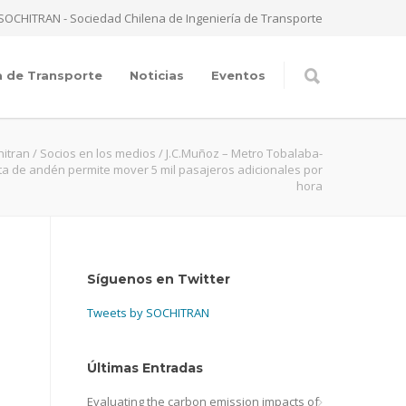
SOCHITRAN - Sociedad Chilena de Ingeniería de Transporte
a de Transporte
Noticias
Eventos
hitran
/
Socios en los medios
/
J.C.Muñoz – Metro Tobalaba-
ta de andén permite mover 5 mil pasajeros adicionales por
hora
Síguenos en Twitter
Tweets by SOCHITRAN
Últimas Entradas
Evaluating the carbon emission impacts of