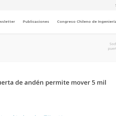
wsletter
Publicaciones
Congreso Chileno de Ingenierí
Soc
puer
uerta de andén permite mover 5 mil