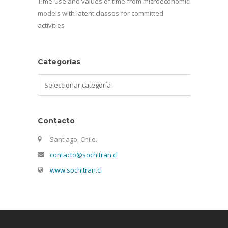
Time-use and values of time from microeconomic
models with latent classes for committed
activities
Categorías
Categorías
Contacto
Santiago, Chile.
contacto@sochitran.cl
www.sochitran.cl