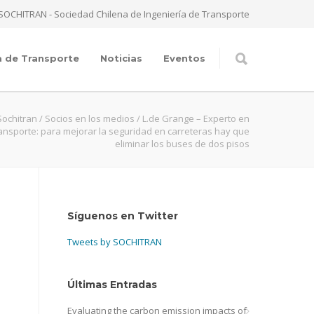
SOCHITRAN - Sociedad Chilena de Ingeniería de Transporte
a de Transporte
Noticias
Eventos
Sochitran
/
Socios en los medios
/
L.de Grange – Experto en
ansporte: para mejorar la seguridad en carreteras hay que
eliminar los buses de dos pisos
Síguenos en Twitter
Tweets by SOCHITRAN
Últimas Entradas
Evaluating the carbon emission impacts of