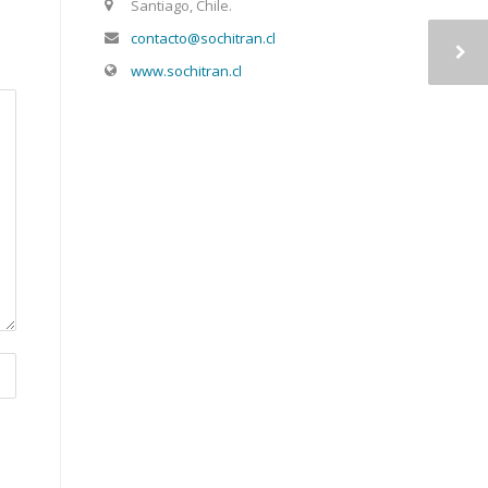
Santiago, Chile.
contacto@sochitran.cl
www.sochitran.cl