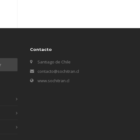
Contacto
Santiago de Chile
contacto@sochitran.cl
www.sochitran.cl