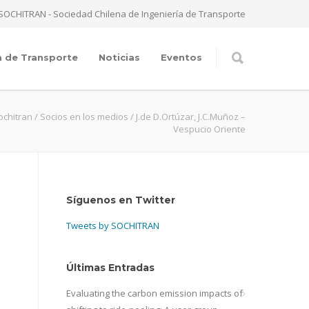
SOCHITRAN - Sociedad Chilena de Ingeniería de Transporte
a de Transporte
Noticias
Eventos
ochitran
/
Socios en los medios
/
J.de D.Ortúzar, J.C.Muñoz –
Vespucio Oriente
Síguenos en Twitter
Tweets by SOCHITRAN
Últimas Entradas
Evaluating the carbon emission impacts of