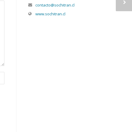
contacto@sochitran.cl
www.sochitran.cl