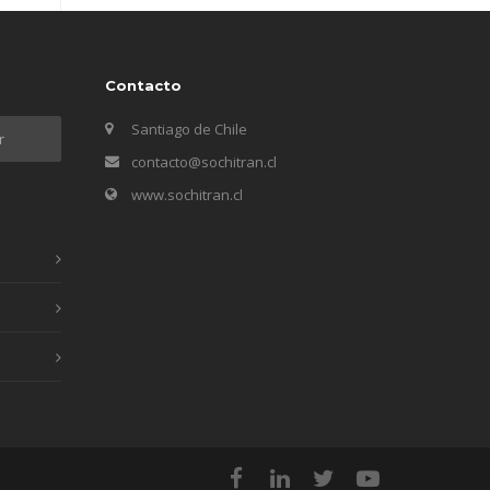
Contacto
Santiago de Chile
contacto@sochitran.cl
www.sochitran.cl