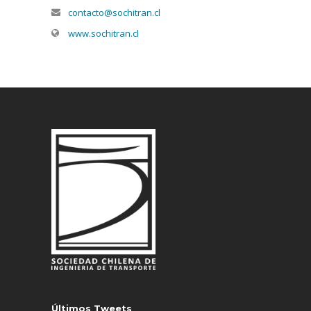
contacto@sochitran.cl
www.sochitran.cl
Últimos Tweets